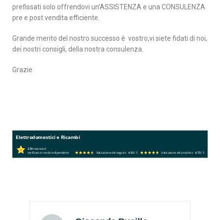
prefissati solo offrendovi un’ASSISTENZA e una CONSULENZA
pre e post vendita efficiente.
Grande merito del nostro successo è vostro,vi siete fidati di noi,
dei nostri consigli, della nostra consulenza.
Grazie
Elettrodomestici e Ricambi
229
recensioni
verificato in modo indipendente
Valutazione del negozio
4.53
/ 5
Valutazione del prodotto
4.73
/ 5