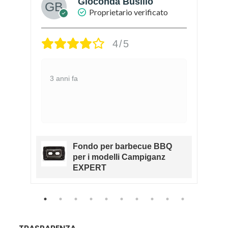
Gioconda Busillo
Proprietario verificato
4/5
3 anni fa
Fondo per barbecue BBQ
RK
per i modelli Campiganz
O
EXPERT