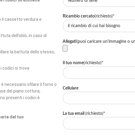
e i codici su etichette
Ricambio cercato
(richiesto)*
o il cassetto verdura e
tuta dell’oblò, in caso di
Allegati
(puoi caricare un'immagine o u
ollare la battuta dello stesso,
Il tuo nome
(richiesto)*
 codici si trova
 è necessario sfilare il forno o
Cellulare
se del piano cottura,
no presenti i codici è
La tua email
(richiesto)*
erie del tuo