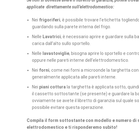
Se non si dovesse avere il libretto di garanzia, potete trovar
applicate direttamente sull’elettrodomestico:
Nei
frigoriferi
, è possibile trovare l’etichetta togliend
guardando sulla parete interna del frigo.
Nelle
Lavatrici
, è necessario aprire e guardare sulla bat
carica dall’alto sullo sportello.
Nelle
lavastoviglie
, bisogna aprire lo sportello e contr
oppure nelle pareti interne dell’elettrodomestico.
Nei
forni
, come nei forni a microonde la targhetta con i
generalmente applicata alle pareti interne.
Nei
piani cottura
la targhetta è applicata sotto, quindi
il cassetto sottostante (se presente) e guardare la ba
ovviamente se avete il libretto di garanzia sul quale so
possibile evitare questa operazione.
Compila il form sottostante con modello e numero di s
elettrodomestico e ti risponderemo subito!