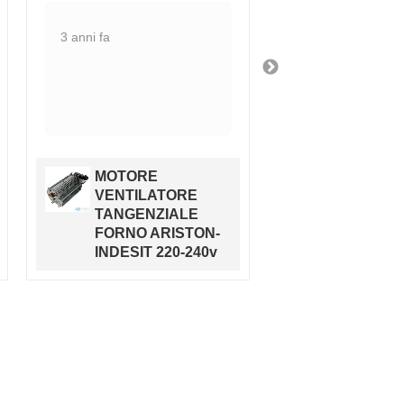
Ottimo prodotto
3 anni fa
da drscrizione
3 anni fa
MOTORE
VENTILATORE
Manopola 
TANGENZIALE
cottura W
FORNO ARISTON-
Ariston or
INDESIT 220-240v
C0037711