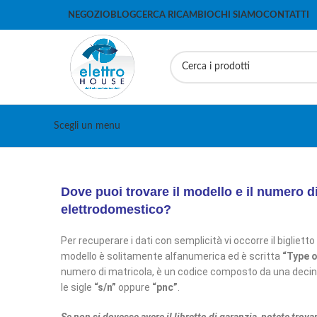
NEGOZIO
BLOG
CERCA RICAMBIO
CHI SIAMO
CONTATTI
Scegli un menu
Dove puoi trovare il modello e il numero di
elettrodomestico?
Per recuperare i dati con semplicità vi occorre il biglietto 
modello è solitamente alfanumerica ed è scritta
“Type 
numero di matricola, è un codice composto da una decin
le sigle
“s/n”
oppure
“pnc”
.