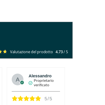
Valutazione del prodotto
4.73
/ 5
Alessandro
Incoro
Proprietario
Propr
verificato
verif
5/5