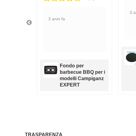
3 a
3 anni fa
TAZIONE
 FOLLETTO
Fondo per
K VK130-
barbecue BBQ per i
modelli Campiganz
ZATO
EXPERT
TRASPARENZA