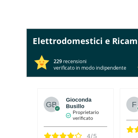
Elettrodomestici e Ricam
229
recensioni
verificato in modo indipendente
n Cirillo
Gioconda
Busillo
rietario
ficato
Proprietario
verificato
5/5
4/5