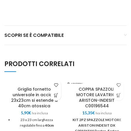
SCOPRI SE È COMPATIBILE
PRODOTTI CORRELATI
UNIVERSALE
Griglia fornetto
COPPIA SPAZZOLE
universale in acciaio
MOTORE LAVATRICE
23x23cm si estende a
ARISTON-INDESIT
40cm atossica
C00196544
5,90
€
15,35
€
Iva inclusa
Iva inclusa
23 x 23 cm larghezza
KIT 2PZ SPAZZOLE MOTORE
regolabile fino a
40cm
ARISTON INDESIT DX
C00196544 Destro. Faston