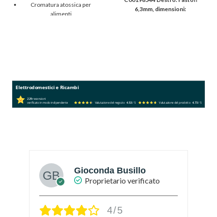
Cromatura atossica per
6,3mm, dimensioni:
alimenti
5x12,5x32mm. 2pz
Prodotto di elevata qualità
Elettrodomestici e Ricambi
229
recensioni
verificato in modo indipendente
Valutazione del negozio
4.53
/ 5
Valutazione del prodotto
4.73
/ 5
Gioconda Busillo
Proprietario verificato
4/5