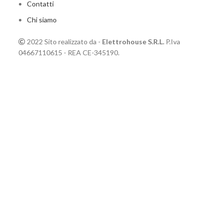
Contatti
Chi siamo
2022 Sito realizzato da -
Elettrohouse S.R.L.
P.Iva
04667110615 - REA CE-345190.