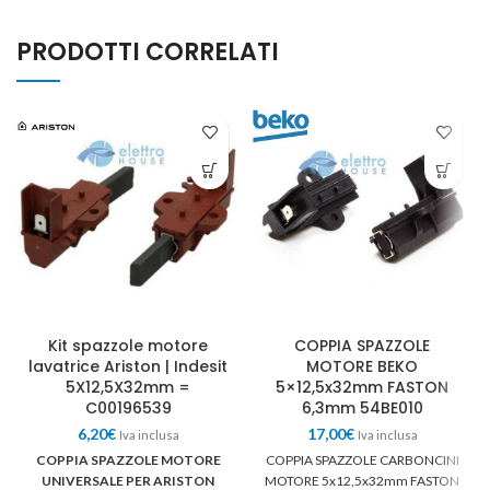
PRODOTTI CORRELATI
Kit spazzole motore
COPPIA SPAZZOLE
lavatrice Ariston | Indesit
MOTORE BEKO
5X12,5X32mm =
5×12,5x32mm FASTON
C00196539
6,3mm 54BE010
6,20
€
17,00
€
Iva inclusa
Iva inclusa
COPPIA SPAZZOLE MOTORE
COPPIA SPAZZOLE CARBONCINI
UNIVERSALE PER ARISTON
MOTORE 5x12,5x32mm FASTON