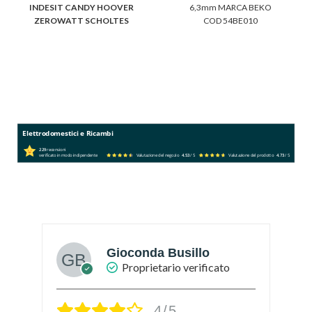
INDESIT CANDY HOOVER
6,3mm MARCA BEKO
ZEROWATT SCHOLTES
COD 54BE010
DIMENSIONI: 5x12, 5x32
Elettrodomestici e Ricambi
229
recensioni
verificato in modo indipendente
Valutazione del negozio
4.53
/ 5
Valutazione del prodotto
4.73
/ 5
Gioconda Busillo
Proprietario verificato
4/5