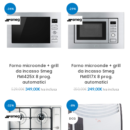
-34%
-29%
Forno microonde + grill
Forno microonde + grill
da incasso Smeg
da incasso Smeg
FMI425X 8 prog.
FMI017X 8 prog.
automatici
automatici
349,00
€
249,00
€
529,00
€
350,00
€
Iva inclusa
Iva inclusa
-32%
-8%
DCG