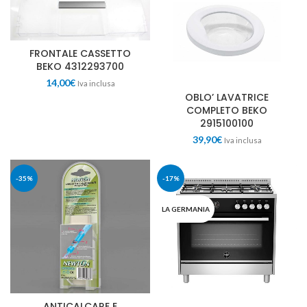
FRONTALE CASSETTO
BEKO 4312293700
14,00
€
Iva inclusa
OBLO’ LAVATRICE
COMPLETO BEKO
2915100100
39,90
€
Iva inclusa
-35%
-17%
LA GERMANIA
ANTICALCARE E