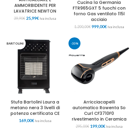
Cucina la Germania
AMMORBIDENTE PER
FTR965GXT 5 fuochi con
LAVATRICE NEWTON
forno Gas ventilato 115l
25,99
€
39,90
€
acciaio
Iva inclusa
999,00
€
1.200,00
€
Iva inclusa
BARTOLINI
-33%
Stufa Bartolini Laura a
Arricciacapelli
metano nera 3 livelli di
automatico Rowenta So
potenza certificata CE
Curl CF3710F0
rivestimento in Ceramica
169,00
€
Iva inclusa
199,00
€
295,00
€
Iva inclusa