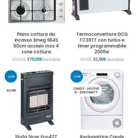
Piano cottura da
Termoconvettore DCG
incasso Smeg S64S
TC30TT con turbo e
60cm acciaio Inox 4
timer programmabile
zone cottura
2000w
170,00
€
55,00
€
250,00
€
60,00
€
Iva inclusa
Iva inclusa
-26%
-14%
CANDY - HOOVE
SICAR
R - ZEROWATT
Stufa Sicar Eco42T
Asciugatrice Candy