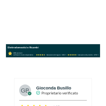
Elettrodomestici e Ricambi
229
recensioni
verificato in modo indipendente
Valutazione del negozio
4.53
/ 5
Valutazione del prodotto
4.73
/ 5
Gioconda Busillo
Proprietario verificato