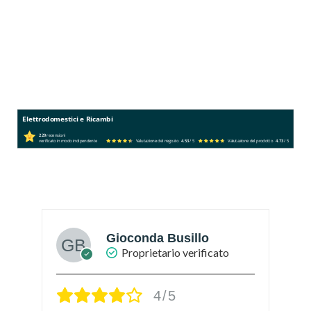
Elettrodomestici e Ricambi
229
recensioni
verificato in modo indipendente
Valutazione del negozio
4.53
/ 5
Valutazione del prodotto
4.73
/ 5
Gioconda Busillo
Proprietario verificato
4/5