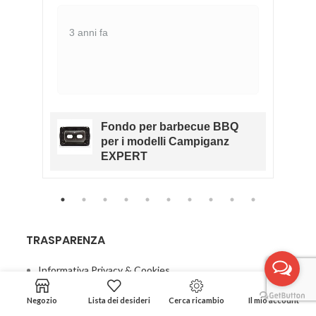
3 anni fa
Fondo per barbecue BBQ
RK
per i modelli Campiganz
O
EXPERT
TRASPARENZA
Informativa Privacy & Cookies
Condizioni di vendita
Negozio
Lista dei desideri
Cerca ricambio
Il mio account
Contatti