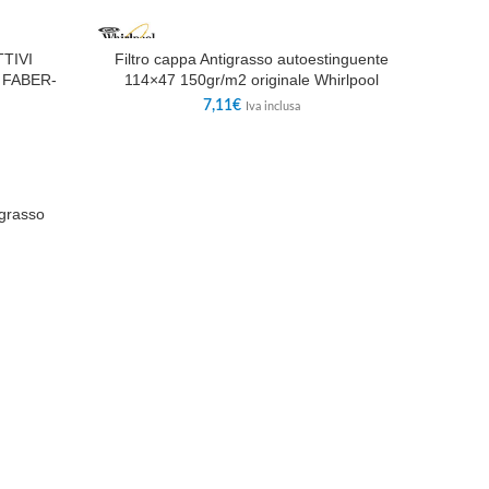
TTIVI
Filtro cappa Antigrasso autoestinguente
 FABER-
114×47 150gr/m2 originale Whirlpool
7,11
€
Iva inclusa
 grasso