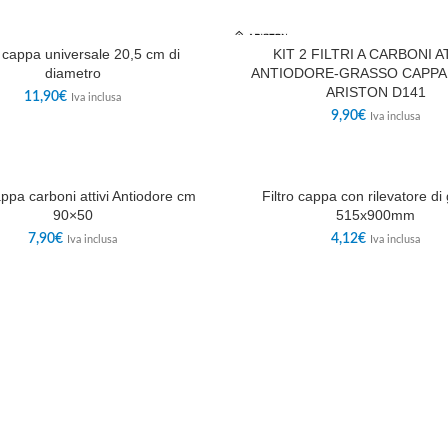
KIT 2 FILTRI A CARBONI A
o cappa universale 20,5 cm di
ANTIODORE-GRASSO CAPPA
diametro
ARISTON D141
11,90
€
Iva inclusa
9,90
€
Iva inclusa
ALE
appa carboni attivi Antiodore cm
Filtro cappa con rilevatore di
90×50
515x900mm
7,90
€
4,12
€
Iva inclusa
Iva inclusa