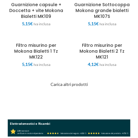
Guarnizione capsule +
Guarnizione Sottocoppa
Doccetta + vite Mokona
Mokona grande bialetti
Bialetti MK109
MK107S
5,15
€
5,15
€
Iva inclusa
Iva inclusa
Filtro misurino per
Filtro misurino per
Mokona Bialetti 1 Tz
Mokona Bialetti 2 Tz
MK122
MK121
5,15
€
4,12
€
Iva inclusa
Iva inclusa
Carica altri prodotti
Elettrodomestici e Ricambi
229
recensioni
verificato in modo indipendente
Valutazione del negozio
4.53
/ 5
Valutazione del prodotto
4.73
/ 5