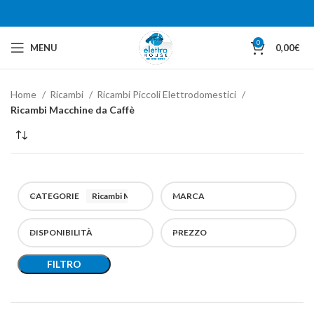
0
MENU
0,00
€
Home
Ricambi
Ricambi Piccoli Elettrodomestici
Ricambi Macchine da Caffè
CATEGORIE
Ricambi Macchine da Caffè
MARCA
DISPONIBILITÀ
PREZZO
FILTRO